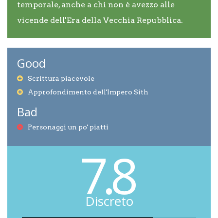
temporale, anche a chi non è avezzo alle
vicende dell'Era della Vecchia Repubblica.
Good
Scrittura piacevole
Approfondimento dell'Impero Sith
Bad
Personaggi un po' piatti
7.8
Discreto