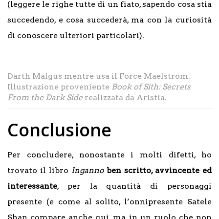
(leggere le righe tutte di un fiato, sapendo cosa stia
succedendo, e cosa succederà, ma con la curiosità
di conoscere ulteriori particolari).
Darth Malgus mentre usa il Force Maelstrom.
Illustrazione proveniente
Book of Sith: Secrets
From the Dark Side
realizzata da Aristia.
Conclusione
Per concludere, nonostante i molti difetti, ho
trovato il libro
Inganno
ben scritto, avvincente ed
interessante
, per la quantità di personaggi
presente (e come al solito, l’onnipresente Satele
Shan compare anche qui, ma in un ruolo che non