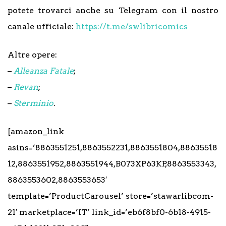
potete trovarci anche su Telegram con il nostro
canale ufficiale:
https://t.me/swlibricomics
Altre opere:
–
Alleanza Fatale
;
–
Revan
;
–
Sterminio
.
[amazon_link
asins=’8863551251,8863552231,8863551804,88635518
12,8863551952,8863551944,B073XP63KP,8863553343,
8863553602,8863553653′
template=’ProductCarousel’ store=’stawarlibcom-
21′ marketplace=’IT’ link_id=’eb6f8bf0-6b18-4915-