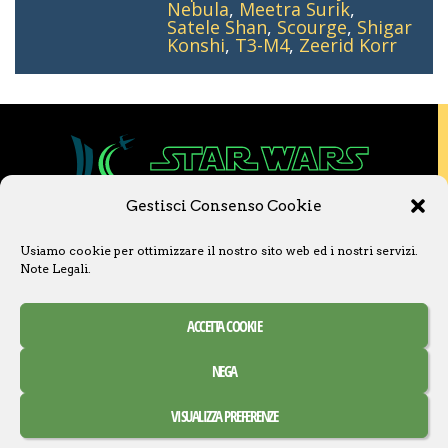
Nebula
,
Meetra Surik
,
Satele Shan
,
Scourge
,
Shigar
Konshi
,
T3-M4
,
Zeerid Korr
Gestisci Consenso Cookie
Copyright © 2020 Star Wars Libri & Comics.
Usiamo cookie per ottimizzare il nostro sito web ed i nostri servizi.
Questo sito non è collegato a Lucasfilm LTD o
Note Legali
.
a The Walt Disney Company o ad altre
licenziatarie.
Ogni nome, titolo, immagine o qualsiasi altra
ACCETTA COOKIE
forma, appartiene ai propri detentori.
Contatti
Note Legali
NEGA
Creative Commons Attribuzione – Non commerciale –
VISUALIZZA PREFERENZE
Condividi allo stesso modo 3.0 Italia