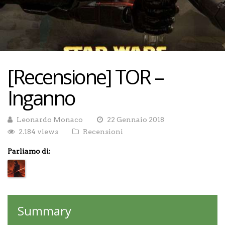
[Recensione] TOR –
Inganno
Leonardo Monaco
22 Gennaio 2018
2.184 views
Recensioni
Parliamo di:
Summary