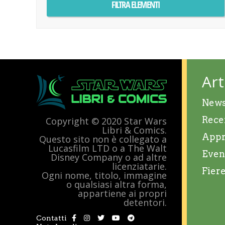
Art
New
Rece
Copyright © 2020 Star Wars
Libri & Comics.
Appr
Questo sito non è collegato a
Lucasfilm LTD o a The Walt
Even
Disney Company o ad altre
licenziatarie.
Fier
Ogni nome, titolo, immagine
o qualsiasi altra forma,
appartiene ai propri
detentori.
Contatti