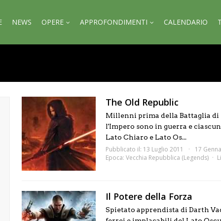
E
NEWS
OPERE
APPROFONDIMENTI
CALENDARIO
The Old Republic
Millenni prima della Battaglia di 
l'Impero sono in guerra e ciascuna
Lato Chiaro e Lato Os...
Pubblicato il: 13 Luglio 2011
17 Genna
Epoca:
Vecchia Repubblica (Legends)
L
Il Potere della Forza
Spietato apprendista di Darth Vad
ferrei e implacabili del Lato Osc