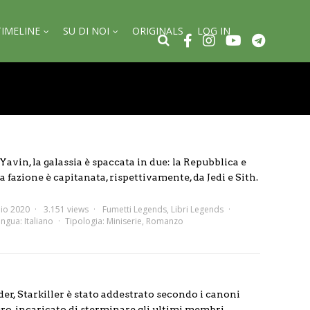
TIMELINE
SU DI NOI
ORIGINALS
LOG IN
Yavin, la galassia è spaccata in due: la Repubblica e
 fazione è capitanata, rispettivamente, da Jedi e Sith.
io 2020
3.151 views
Fumetti Legends
,
Libri Legends
ingua:
Italiano
Tipologia:
Miniserie
,
Romanzo
er, Starkiller è stato addestrato secondo i canoni
uro, incaricato di sterminare gli ultimi membri