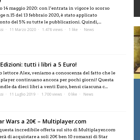
14 maggio 2020: con l’entrata in vigore lo scorso
ge n.15 del 13 febbraio 2020, è stato applicato
onto del 5% su tutte le pubblicazioni. Quindi,...
si
11 Marzo 2020
1.478 views
1 like
News
dizioni: tutti i libri a 5 Euro!
o lettore Alex, veniamo a conoscenza del fatto che le
tiplayer continuano ancora per pochi giorni! Questa
ndle da dieci libri a venti Euro, bensì ciascuna c...
si
11 Luglio 2019
1.700 views
0 like
News
Star Wars a 20€ – Multiplayer.com
uesta incredibile offerta sul sito di Multiplayer.com
rà di acquistare a soli 20€ ben 10 romanzi di Star