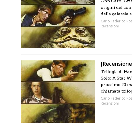
Ann Carol Crisp
origini del co
della galassia e
Carlo Federico Ros
Recensioni
[Recensione
Trilogia di Han
Solo: A Star W
prossimo 23 ma
chiamata trilogi
Carlo Federico Ros
Recensioni