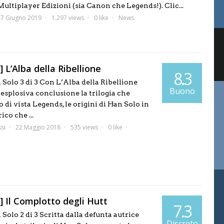
ultiplayer Edizioni (sia Canon che Legends!). Clic...
27 Giugno 2019
1.297 views
0 like
News
 L’Alba della Ribellione
8.3
 Solo 3 di 3 Con L’Alba della Ribellione
Buono
 esplosiva conclusione la trilogia che
o di vista Legends, le origini di Han Solo in
ico che ...
si
22 Maggio 2018
535 views
0 like
] Il Complotto degli Hutt
7.3
 Solo 2 di 3 Scritta dalla defunta autrice
Discreto