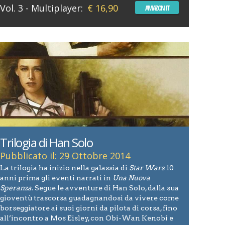
Vol. 3 - Multiplayer:
€ 16,90
AMAZON IT
Trilogia di Han Solo
Pubblicato il: 29 Ottobre 2014
La trilogia ha inizio nella galassia di
Star Wars
10
anni prima gli eventi narrati in
Una Nuova
Speranza
. Segue le avventure di Han Solo, dalla sua
gioventù trascorsa guadagnandosi da vivere come
borseggiatore ai suoi giorni da pilota di corsa, fino
all’incontro a Mos Eisley, con Obi-Wan Kenobi e