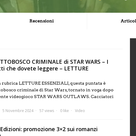
Recensioni
Articol
 SOTTOBOSCO CRIMINALE di STAR WARS – I
etti che dovete leggere – LETTURE
a rubrica LETTURE ESSENZIALI, questa puntata è
ttobosco criminale di Star Wars, tornato in voga dopo
recente videogioco STAR WARS OUTLAWS. Cacciatori
5 Novembre 2024
57 views
0 like
Video
 Edizioni: promozione 3×2 sui romanzi
)