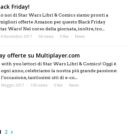
ack Friday!
 noi di Star Wars Libri & Comics siamo pronti a
 migliori offerte Amazon per questo Black Friday
tar Wars! Nel corso della giornata, inoltre, tro...
24 Novembre 2017
94 views
0 like
News
ay offerte su Multiplayer.com
 with you lettori di Star Wars Libri & Comics! Oggi è
i, ogni anno, celebriamo la nostra più grande passione:
’occasione, tantissimi siti di e-co...
4 Maggio 2017
100 views
0 like
News
1
2