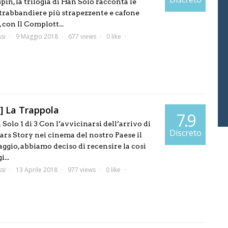
in, la trilogia di Han Solo racconta le
ntrabbandiere più strapezzente e cafone
, con Il Complott...
si
9 Maggio 2018
677 views
0 like
] La Trappola
7.9
 Solo 1 di 3 Con l’avvicinarsi dell’arrivo di
Discreto
ars Story nei cinema del nostro Paese il
ggio, abbiamo deciso di recensire la così
...
si
13 Aprile 2018
977 views
0 like