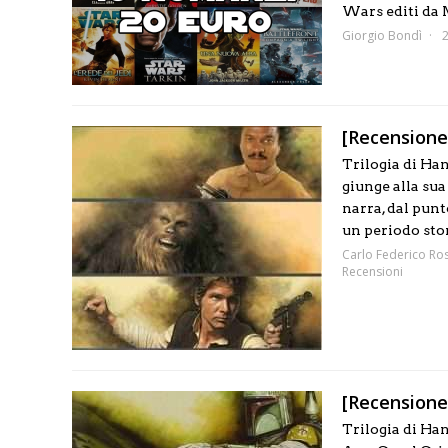
Wars editi da M
Giorgio Bondì
[Recensione]
Trilogia di Han
giunge alla sua
narra, dal punt
un periodo stor
Carlo Federico Ros
Recensioni
[Recensione
Trilogia di Han