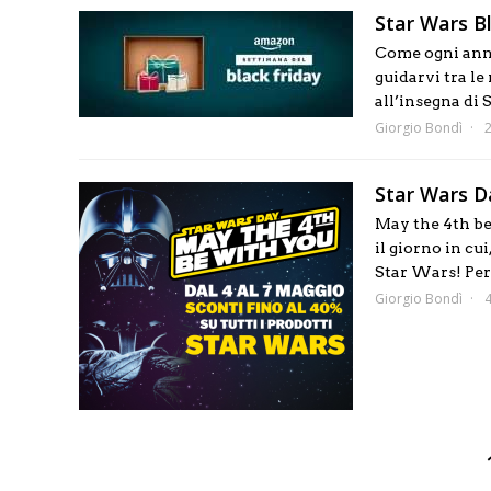
Star Wars Bl
Come ogni anno
guidarvi tra le
all’insegna di S
Giorgio Bondì
Star Wars D
May the 4th be
il giorno in cu
Star Wars! Per l
Giorgio Bondì