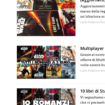
Aggiornamento 
marzo della leg
un’ulteriore sc
Carlo Federico Ros
Multiplayer E
Grazie al nostr
offerte di Mul
volta niente bu
Carlo Federico Ros
10 libri di 
Vi segnaliamo q
che vi permette