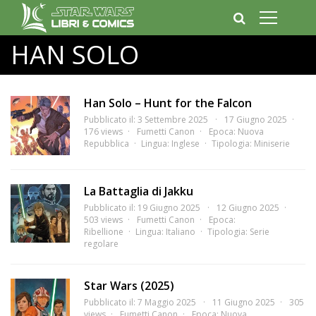
HAN SOLO
Han Solo – Hunt for the Falcon
Pubblicato il: 3 Settembre 2025
17 Giugno 2025
176 views
Fumetti Canon
Epoca:
Nuova
Repubblica
Lingua:
Inglese
Tipologia:
Miniserie
La Battaglia di Jakku
Pubblicato il: 19 Giugno 2025
12 Giugno 2025
503 views
Fumetti Canon
Epoca:
Ribellione
Lingua:
Italiano
Tipologia:
Serie
regolare
Star Wars (2025)
Pubblicato il: 7 Maggio 2025
11 Giugno 2025
305
views
Fumetti Canon
Epoca:
Nuova