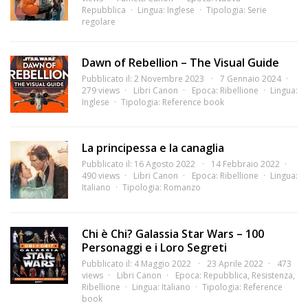
Repubblica
Lingua:
Inglese
Tipologia:
Serie
regolare
Dawn of Rebellion – The Visual Guide
Pubblicato il: 2 Novembre 2023
7 Gennaio 2024
279 views
Libri Canon
Epoca:
Ribellione
Lingua:
Inglese
Tipologia:
Reference book
La principessa e la canaglia
Pubblicato il: 16 Agosto 2022
14 Febbraio 2022
490 views
Libri Canon
Epoca:
Ribellione
Lingua:
Italiano
Tipologia:
Romanzo
Chi è Chi? Galassia Star Wars – 100
Personaggi e i Loro Segreti
Pubblicato il: 4 Maggio 2022
23 Aprile 2022
473
views
Libri Canon
Epoca:
Repubblica
,
Resistenza
,
Ribellione
Lingua:
Italiano
Tipologia:
Reference
book