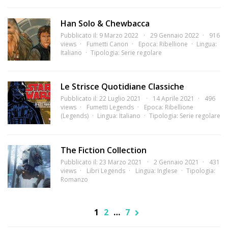
Han Solo & Chewbacca
Pubblicato il: 9 Marzo 2022
29 Gennaio 2022
916
views
Fumetti Canon
Epoca:
Ribellione
Lingua:
Italiano
Tipologia:
Serie regolare
Le Strisce Quotidiane Classiche
Pubblicato il: 22 Luglio 2021
14 Aprile 2021
496
views
Fumetti Legends
Epoca:
Ribellione
(Legends)
Lingua:
Italiano
Tipologia:
Serie regolare
The Fiction Collection
Pubblicato il: 23 Marzo 2021
2 Gennaio 2021
431
views
Libri Legends
Lingua:
Inglese
Tipologia:
Romanzo
1
2
…
7