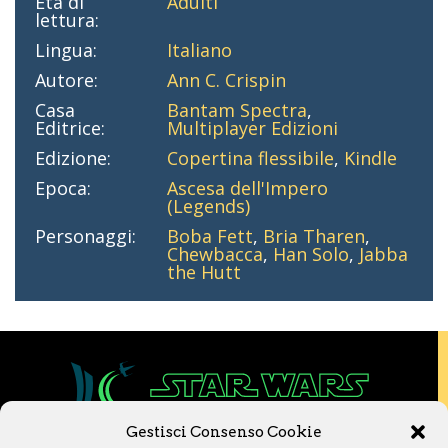
Età di
Adulti
lettura:
Lingua:
Italiano
Autore:
Ann C. Crispin
Casa
Bantam Spectra
,
Editrice:
Multiplayer Edizioni
Edizione:
Copertina flessibile
,
Kindle
Epoca:
Ascesa dell'Impero
(Legends)
Personaggi:
Boba Fett
,
Bria Tharen
,
Chewbacca
,
Han Solo
,
Jabba
the Hutt
Gestisci Consenso Cookie