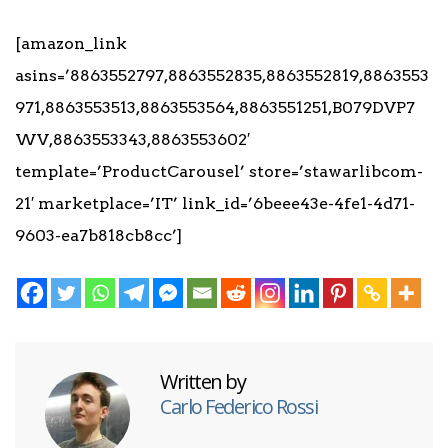
[amazon_link
asins=’8863552797,8863552835,8863552819,8863553
971,8863553513,8863553564,8863551251,B079DVP7
WV,8863553343,8863553602′
template=’ProductCarousel’ store=’stawarlibcom-
21′ marketplace=’IT’ link_id=’6beee43e-4fe1-4d71-
9603-ea7b818cb8cc’]
Written by
Carlo Federico Rossi