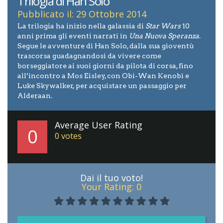
Trilogia di Han Solo
Pubblicato il: 29 Ottobre 2014
La trilogia ha inizio nella galassia di
Star Wars
10
anni prima gli eventi narrati in
Una Nuova Speranza
.
Segue le avventure di Han Solo, dalla sua gioventù
trascorsa guadagnandosi da vivere come
borseggiatore ai suoi giorni da pilota di corsa, fino
all’incontro a Mos Eisley, con Obi-Wan Kenobi e
Luke Skywalker, per acquistare un passaggio per
Alderaan.
Average User Rating
0
0
votes
Dai il tuo voto!
Your Rating:
0