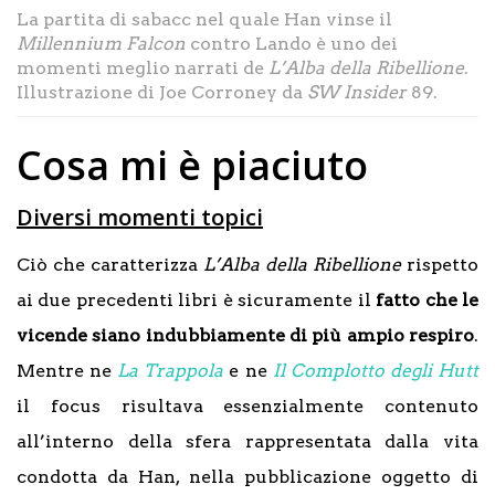
La partita di sabacc nel quale Han vinse il
Millennium Falcon
contro Lando è uno dei
momenti meglio narrati de
L’Alba della Ribellione
.
Illustrazione di Joe Corroney da
SW Insider
89.
Cosa mi è piaciuto
Diversi momenti topici
Ciò che caratterizza
L’Alba della Ribellione
rispetto
ai due precedenti libri è sicuramente il
fatto che le
vicende siano indubbiamente di più ampio respiro
.
Mentre ne
La Trappola
e ne
Il Complotto degli Hutt
il focus risultava essenzialmente contenuto
all’interno della sfera rappresentata dalla vita
condotta da Han, nella pubblicazione oggetto di