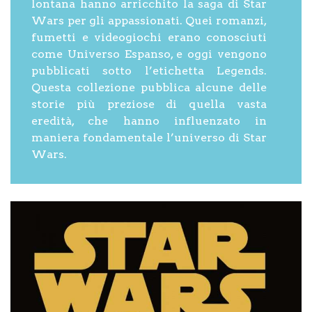
lontana hanno arricchito la saga di
Star
Wars
per gli appassionati. Quei romanzi,
fumetti e videogiochi erano conosciuti
come Universo Espanso, e oggi vengono
pubblicati sotto l’etichetta Legends.
Questa collezione pubblica alcune delle
storie più preziose di quella vasta
eredità, che hanno influenzato in
maniera fondamentale l’universo di
Star
Wars.