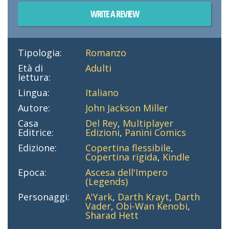
WRITE A REVIEW
Tipologia:
Romanzo
Età di
Adulti
lettura:
Lingua:
Italiano
Autore:
John Jackson Miller
Casa
Del Rey
,
Multiplayer
Editrice:
Edizioni
,
Panini Comics
Edizione:
Copertina flessibile
,
Copertina rigida
,
Kindle
Epoca:
Ascesa dell'Impero
(Legends)
Personaggi:
A'Yark
,
Darth Krayt
,
Darth
Vader
,
Obi-Wan Kenobi
,
Sharad Hett