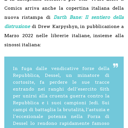
Comics arriva anche la copertina italiana della
nuova ristampa di
Darth Bane: Il sentiero della
distruzione
di Drew Karpyshyn, in pubblicazione a
Marzo 2022 nelle librerie italiane, insieme alla
sinossi italiana:
I
n fuga dalle vendicative forze della
Repubblica, Dessel, un minatore di
cortosite, fa perdere le sue tracce
entrando nei ranghi dell’esercito Sith
per unirsi alla cruenta guerra contro la
Repubblica e i suoi campioni Jedi. Sui
campi di battaglia la brutalità, l’astuzia e
l’eccezionale potenza nella Forza di
Dessel lo rendono rapidamente famoso