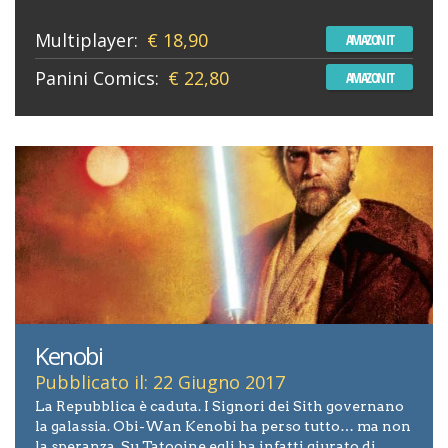
Multiplayer:
€ 18,90
AMAZON IT
Panini Comics:
€ 22,80
AMAZON IT
Kenobi
Pubblicato il: 22 Giugno 2017
La Repubblica è caduta. I Signori dei Sith governano
la galassia. Obi-Wan Kenobi ha perso tutto… ma non
la speranza. Su Tatooine egli ha infatti giurato di