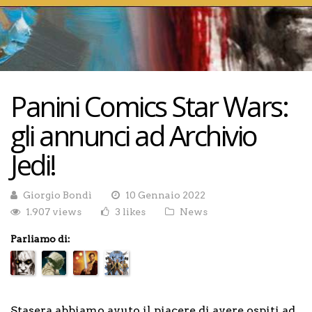
Panini Comics Star Wars:
gli annunci ad Archivio
Jedi!
Giorgio Bondì
10 Gennaio 2022
1.907 views
3 likes
News
Parliamo di:
Stasera abbiamo avuto il piacere di avere ospiti ad