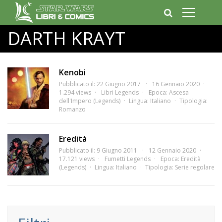
DARTH KRAYT
Kenobi
Pubblicato il: 22 Giugno 2017
16 Gennaio 2020
1.294 views
Libri Legends
Epoca:
Ascesa
dell'Impero (Legends)
Lingua:
Italiano
Tipologia:
Romanzo
Eredità
Pubblicato il: 9 Giugno 2011
12 Gennaio 2020
17.121 views
Fumetti Legends
Epoca:
Eredità
(Legends)
Lingua:
Italiano
Tipologia:
Serie regolare