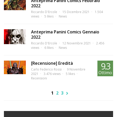
Anteprima Panini Comics Febbraio
2022
Riccardo D'Ercole
15 Dicembre 2021
1.504
views
5 likes
News
Anteprima Panini Comics Gennaio
2022
Riccardo D'Ercole
12 Novembre 2021
2.456
views
6 likes
News
[Recensione] Eredità
9.3
Carlo Federico Rossi
9 Novembre
Ottimo
2021
3.476 views
5 likes
Recensioni
1
2
3