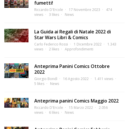
fumetti!
Riccardo D'Ercole
17 Novembre 2023
474
views
3 likes
News
La Guida ai Regali di Natale 2022 di
Star Wars Libri & Comics
Carlo Federico Rossi
1 Dicembre 2022
1.343
views
2 likes
Approfondimenti
Anteprima Panini Comics Ottobre
2022
Giorgio Bondì
16 Agosto 2022
1.411 views
5 likes
News
Anteprima panini Comics Maggio 2022
Riccardo D'Ercole
15 Marzo 2022
2.056
views
6 likes
News