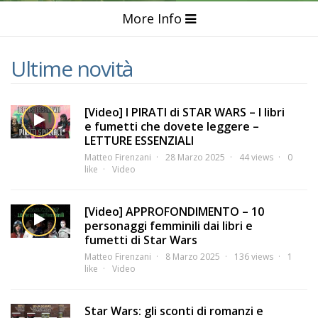
More Info
Ultime novità
[Video] I PIRATI di STAR WARS – I libri
e fumetti che dovete leggere –
LETTURE ESSENZIALI
Matteo Firenzani
28 Marzo 2025
44 views
0
like
Video
[Video] APPROFONDIMENTO – 10
personaggi femminili dai libri e
fumetti di Star Wars
Matteo Firenzani
8 Marzo 2025
136 views
1
like
Video
Star Wars: gli sconti di romanzi e