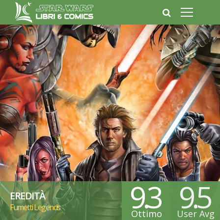
9.3
9.5
EREDITÀ
Fumetti Legends
Ottimo
User Avg