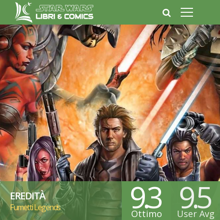
9.3
9.5
EREDITÀ
Fumetti Legends
Ottimo
User Avg