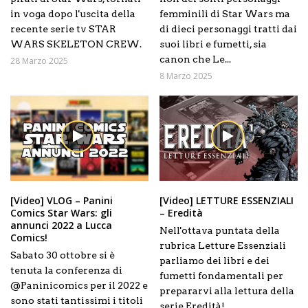
in voga dopo l'uscita della
femminili di Star Wars ma
recente serie tv STAR
di dieci personaggi tratti dai
WARS SKELETON CREW.
suoi libri e fumetti, sia
canon che Le...
28 Marzo 2025
8 Marzo 2025
[Video] VLOG – Panini
[Video] LETTURE ESSENZIALI
Comics Star Wars: gli
– Eredità
annunci 2022 a Lucca
Nell'ottava puntata della
Comics!
rubrica Letture Essenziali
Sabato 30 ottobre si è
parliamo dei libri e dei
tenuta la conferenza di
fumetti fondamentali per
@Paninicomics per il 2022 e
prepararvi alla lettura della
sono stati tantissimi i titoli
serie Eredità!