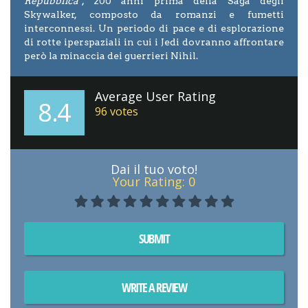
Repubblica
", 200 anni prima della Saga degli
Skywalker, composto da romanzi e fumetti
interconnessi. Un periodo di pace e di esplorazione
di rotte iperspaziali in cui i Jedi dovranno affrontare
però la minaccia dei guerrieri Nihil.
Average User Rating
8.4
96
votes
Dai il tuo voto!
Your Rating:
0
SUBMIT
WRITE A REVIEW