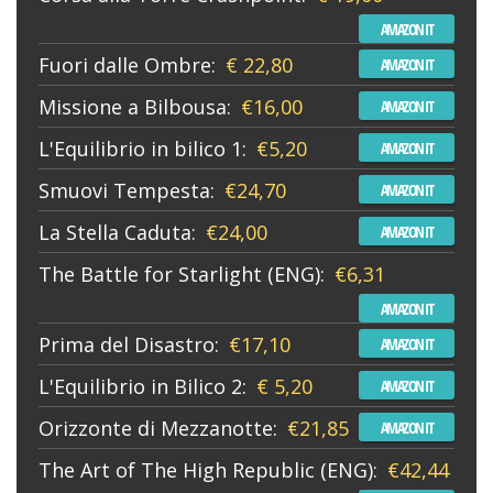
AMAZON IT
Fuori dalle Ombre:
€ 22,80
AMAZON IT
Missione a Bilbousa:
€16,00
AMAZON IT
L'Equilibrio in bilico 1:
€5,20
AMAZON IT
Smuovi Tempesta:
€24,70
AMAZON IT
La Stella Caduta:
€24,00
AMAZON IT
The Battle for Starlight (ENG):
€6,31
AMAZON IT
Prima del Disastro:
€17,10
AMAZON IT
L'Equilibrio in Bilico 2:
€ 5,20
AMAZON IT
Orizzonte di Mezzanotte:
€21,85
AMAZON IT
The Art of The High Republic (ENG):
€42,44