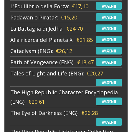
L'Equilibrio della Forza:
€17,10
AMAZON IT
Padawan o Pirata?:
€15,20
AMAZON IT
La Battaglia di Jedha:
€24,70
AMAZON IT
Alla ricerca del Pianeta X:
€21,85
AMAZON IT
Cataclysm (ENG):
€26,12
AMAZON IT
Path of Vengeance (ENG):
€18,47
AMAZON IT
Tales of Light and Life (ENG):
€20,27
AMAZON IT
The High Republic Character Encyclopedia
(ENG):
€20,61
AMAZON IT
The Eye of Darkness (ENG):
€26,28
AMAZON IT
The High Republic Lightsaber Collection