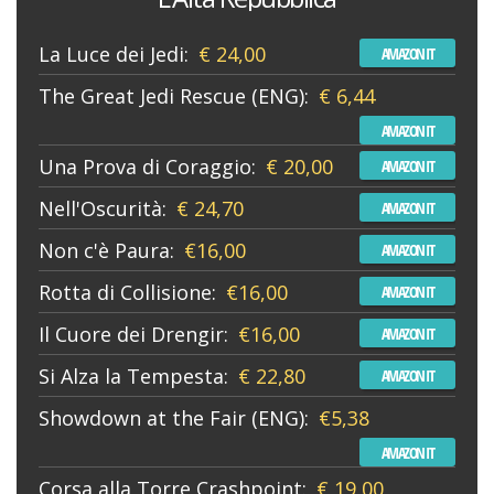
La Luce dei Jedi:
€ 24,00
AMAZON IT
The Great Jedi Rescue (ENG):
€ 6,44
AMAZON IT
Una Prova di Coraggio:
€ 20,00
AMAZON IT
Nell'Oscurità:
€ 24,70
AMAZON IT
Non c'è Paura:
€16,00
AMAZON IT
Rotta di Collisione:
€16,00
AMAZON IT
Il Cuore dei Drengir:
€16,00
AMAZON IT
Si Alza la Tempesta:
€ 22,80
AMAZON IT
Showdown at the Fair (ENG):
€5,38
AMAZON IT
Corsa alla Torre Crashpoint:
€ 19,00