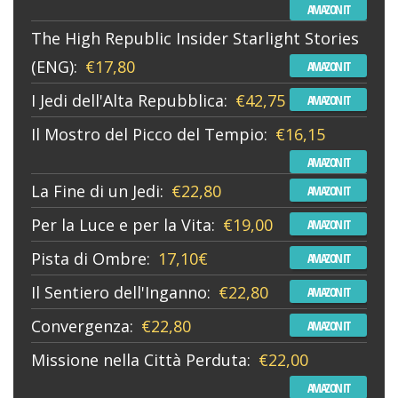
AMAZON IT
The High Republic Insider Starlight Stories
(ENG):
€17,80
AMAZON IT
I Jedi dell'Alta Repubblica:
€42,75
AMAZON IT
Il Mostro del Picco del Tempio:
€16,15
AMAZON IT
La Fine di un Jedi:
€22,80
AMAZON IT
Per la Luce e per la Vita:
€19,00
AMAZON IT
Pista di Ombre:
17,10€
AMAZON IT
Il Sentiero dell'Inganno:
€22,80
AMAZON IT
Convergenza:
€22,80
AMAZON IT
Missione nella Città Perduta:
€22,00
AMAZON IT