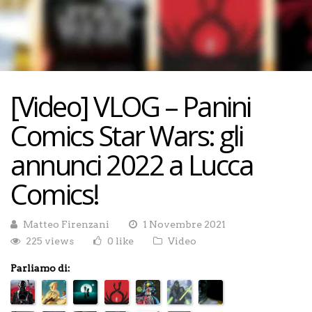
[Video] VLOG – Panini
Comics Star Wars: gli
annunci 2022 a Lucca
Comics!
Matteo Firenzani
1 Novembre 2021
225 views
0 like
Video
Parliamo di: