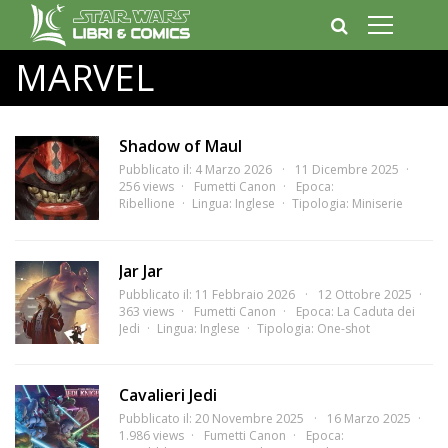
MARVEL
Shadow of Maul
Pubblicato il: 4 Marzo 2026
11 Dicembre 2025
256 views
Fumetti Canon
Epoca:
Ribellione
Lingua:
Inglese
Tipologia:
Miniserie
Jar Jar
Pubblicato il: 11 Febbraio 2026
12 Ottobre 2025
363 views
Fumetti Canon
Epoca:
La Caduta dei
Jedi
Lingua:
Inglese
Tipologia:
One-shot
Cavalieri Jedi
Pubblicato il: 20 Novembre 2025
16 Marzo 2025
1.986 views
Fumetti Canon
Epoca: