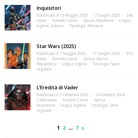
Inquisitori
Pubblicato il: 15 Maggio 2025
7 Giugno 2025
240
views
Fumetti Canon
Epoca:
Ribellione
Lingua:
Inglese
,
Italiano
Tipologia:
Miniserie
Star Wars (2025)
Pubblicato il: 7 Maggio 2025
11 Giugno 2025
310
views
Fumetti Canon
Epoca:
Nuova
Repubblica
Lingua:
Inglese
Tipologia:
Serie
regolare
L’Eredità di Vader
Pubblicato il: 5 Febbraio 2025
24 Ottobre 2024
2.494 views
Fumetti Canon
Epoca:
Resistenza
Lingua:
Inglese
Tipologia:
Serie
regolare
1
2
…
7