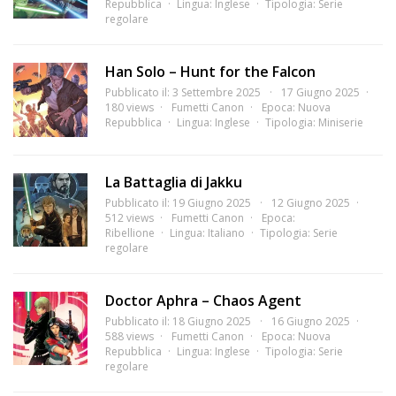
Repubblica
Lingua:
Inglese
Tipologia:
Serie
regolare
Han Solo – Hunt for the Falcon
Pubblicato il: 3 Settembre 2025
17 Giugno 2025
180 views
Fumetti Canon
Epoca:
Nuova
Repubblica
Lingua:
Inglese
Tipologia:
Miniserie
La Battaglia di Jakku
Pubblicato il: 19 Giugno 2025
12 Giugno 2025
512 views
Fumetti Canon
Epoca:
Ribellione
Lingua:
Italiano
Tipologia:
Serie
regolare
Doctor Aphra – Chaos Agent
Pubblicato il: 18 Giugno 2025
16 Giugno 2025
588 views
Fumetti Canon
Epoca:
Nuova
Repubblica
Lingua:
Inglese
Tipologia:
Serie
regolare