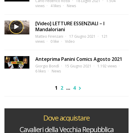
Carlo Federico Rossi
18 Luglio 2021
1.504
views
4 likes
News
[Video] LETTURE ESSENZIALI – I
Mandaloriani
Matteo Firenzani
17 Giugno 2021
121
views
0 like
Video
Anteprima Panini Comics Agosto 2021
Giorgio Bondì
15 Giugno 2021
1.192 views
6 likes
News
1
2
…
4
Dove acquistare
Cavalieri della Vecchia Repubblica