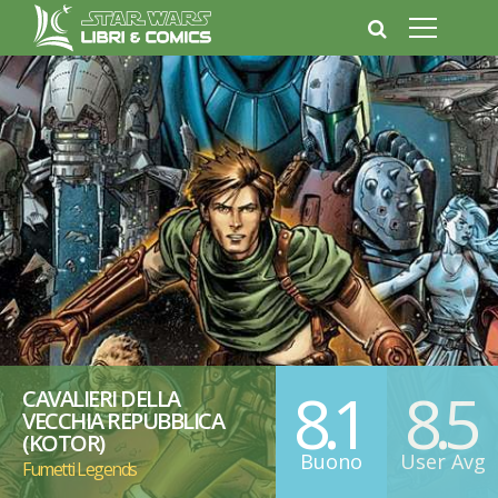
8.1
8.5
CAVALIERI DELLA
VECCHIA REPUBBLICA
(KOTOR)
Buono
User Avg
Fumetti Legends