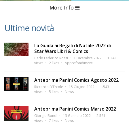
More Info
Ultime novità
La Guida ai Regali di Natale 2022 di
Star Wars Libri & Comics
Carlo Federico Rossi
1 Dicembre 2022
1.343
views
2 likes
Approfondimenti
Anteprima Panini Comics Agosto 2022
Riccardo D'Ercole
15 Giugno 2022
1.543
views
5 likes
News
Anteprima Panini Comics Marzo 2022
Giorgio Bondì
13 Gennaio 2022
2.561
views
7 likes
News