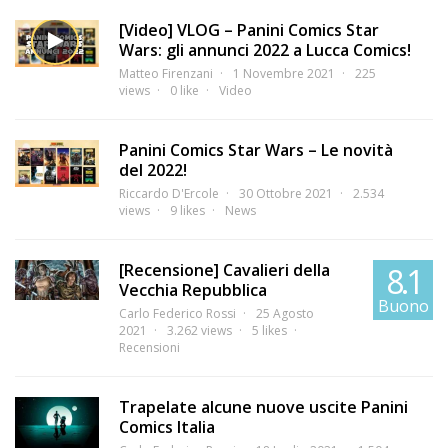
[Video] VLOG – Panini Comics Star
Wars: gli annunci 2022 a Lucca Comics!
Matteo Firenzani
1 Novembre 2021
225
views
0 like
Video
Panini Comics Star Wars – Le novità
del 2022!
Riccardo D'Ercole
30 Ottobre 2021
2.534
views
9 likes
News
[Recensione] Cavalieri della
8.1
Vecchia Repubblica
Buono
Carlo Federico Rossi
25 Agosto
2021
3.262 views
5 likes
Recensioni
Trapelate alcune nuove uscite Panini
Comics Italia