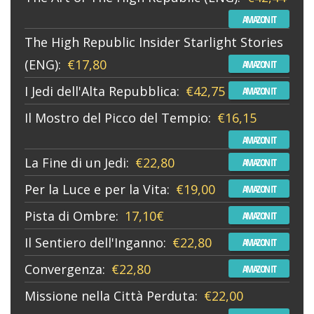
AMAZON IT
The High Republic Insider Starlight Stories
(ENG):
€17,80
AMAZON IT
I Jedi dell'Alta Repubblica:
€42,75
AMAZON IT
Il Mostro del Picco del Tempio:
€16,15
AMAZON IT
La Fine di un Jedi:
€22,80
AMAZON IT
Per la Luce e per la Vita:
€19,00
AMAZON IT
Pista di Ombre:
17,10€
AMAZON IT
Il Sentiero dell'Inganno:
€22,80
AMAZON IT
Convergenza:
€22,80
AMAZON IT
Missione nella Città Perduta:
€22,00