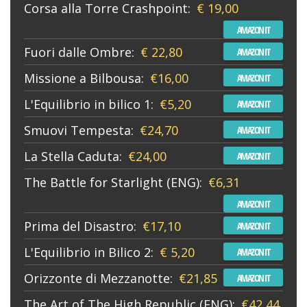
Corsa alla Torre Crashpoint:
€ 19,00
AMAZON IT
Fuori dalle Ombre:
€ 22,80
AMAZON IT
Missione a Bilbousa:
€16,00
AMAZON IT
L'Equilibrio in bilico 1:
€5,20
AMAZON IT
Smuovi Tempesta:
€24,70
AMAZON IT
La Stella Caduta:
€24,00
AMAZON IT
The Battle for Starlight (ENG):
€6,31
AMAZON IT
Prima del Disastro:
€17,10
AMAZON IT
L'Equilibrio in Bilico 2:
€ 5,20
AMAZON IT
Orizzonte di Mezzanotte:
€21,85
AMAZON IT
The Art of The High Republic (ENG):
€42,44