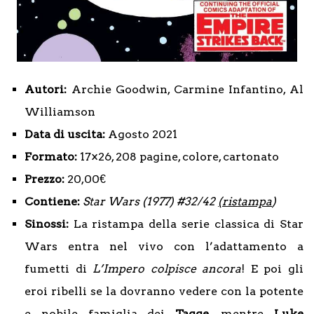
Autori:
Archie Goodwin, Carmine Infantino, Al
Williamson
Data di uscita:
Agosto 2021
Formato:
17×26, 208 pagine, colore, cartonato
Prezzo:
20,00€
Contiene:
Star Wars (1977) #32/42
(ristampa
)
Sinossi:
La ristampa della serie classica di Star
Wars entra nel vivo con l’adattamento a
fumetti di
L’Impero colpisce ancora
! E poi gli
eroi ribelli se la dovranno vedere con la potente
e nobile famiglia dei
Tagge
, mentre
Luke