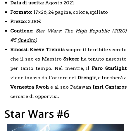
Data di uscita:
Agosto 2021
Formato:
17×26, 24 pagine, colore, spillato
Prezzo:
3,00€
Contiene:
Star Wars: The High Republic (2020)
#5
(inedito
)
Sinossi: Keeve Trennis
scopre il terribile secreto
che il suo ex Maestro
Sskeer
ha tenuto nascosto
per tanto tempo. Nel mentre, il
Faro Starlight
viene invaso dall’orrore dei
Drengir
, e toccherà a
Vernestra Rwoh
e al suo Padawan
Imri Cantaros
cercare di opporvisi.
Star Wars #6