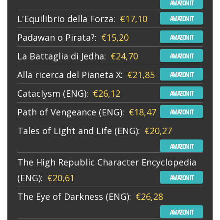
AMAZON IT
L'Equilibrio della Forza:
€17,10
AMAZON IT
Padawan o Pirata?:
€15,20
AMAZON IT
La Battaglia di Jedha:
€24,70
AMAZON IT
Alla ricerca del Pianeta X:
€21,85
AMAZON IT
Cataclysm (ENG):
€26,12
AMAZON IT
Path of Vengeance (ENG):
€18,47
AMAZON IT
Tales of Light and Life (ENG):
€20,27
AMAZON IT
The High Republic Character Encyclopedia
(ENG):
€20,61
AMAZON IT
The Eye of Darkness (ENG):
€26,28
AMAZON IT