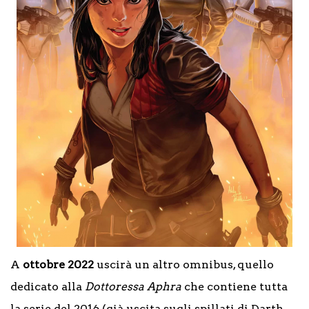
A
ottobre 2022
uscirà un altro omnibus, quello
dedicato alla
Dottoressa
Aphra
che contiene tutta
la serie del 2016 (già uscita sugli spillati di Darth