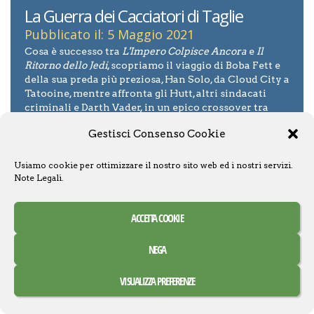
La Guerra dei Cacciatori di Taglie
Pubblicato il: 5 Maggio 2021
Cosa è successo tra
L'Impero Colpisce Ancora
e
Il
Ritorno dello Jedi
, scopriamo il viaggio di Boba Fett e
della sua preda più preziosa, Han Solo, da Cloud City a
Tatooine, mentre affronta gli Hutt, altri sindacati
criminali e Darth Vader, in un epico crossover tra
tutte le testate Marvel del 2020.
Gestisci Consenso Cookie
Average User Rating
Usiamo cookie per ottimizzare il nostro sito web ed i nostri servizi.
9
19
votes
Note Legali
.
ACCETTA COOKIE
Dai il tuo voto!
Your Rating:
0
NEGA
VISUALIZZA PREFERENZE
SUBMIT