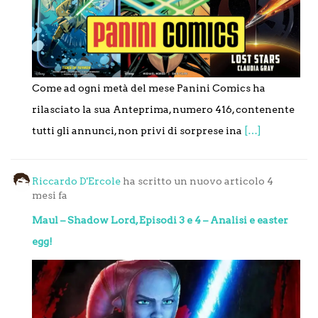
Come ad ogni metà del mese Panini Comics ha
rilasciato la sua Anteprima, numero 416, contenente
tutti gli annunci, non privi di sorprese ina
[…]
Riccardo D'Ercole
ha scritto un nuovo articolo
4
mesi fa
Maul – Shadow Lord, Episodi 3 e 4 – Analisi e easter
egg!