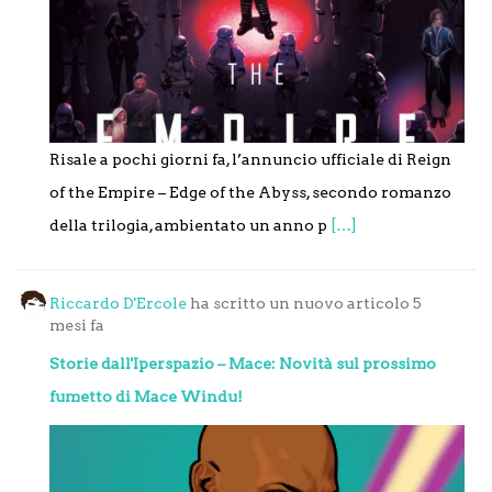
Risale a pochi giorni fa, l’annuncio ufficiale di Reign
of the Empire – Edge of the Abyss, secondo romanzo
della trilogia, ambientato un anno p
[…]
Riccardo D'Ercole
ha scritto un nuovo articolo
5
mesi fa
Storie dall'Iperspazio – Mace: Novità sul prossimo
fumetto di Mace Windu!