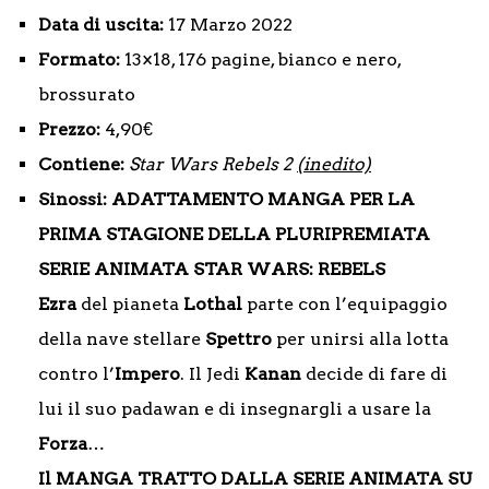
Data di uscita:
17 Marzo 2022
Formato:
13×18, 176 pagine, bianco e nero,
brossurato
Prezzo:
4,90€
Contiene:
Star Wars Rebels 2
(inedito)
Sinossi:
ADATTAMENTO MANGA PER LA
PRIMA STAGIONE DELLA PLURIPREMIATA
SERIE ANIMATA STAR WARS: REBELS
Ezra
del pianeta
Lothal
parte con l’equipaggio
della nave stellare
Spettro
per unirsi alla lotta
contro l’
Impero
. Il Jedi
Kanan
decide di fare di
lui il suo padawan e di insegnargli a usare la
Forza
…
Il MANGA TRATTO DALLA SERIE ANIMATA SU