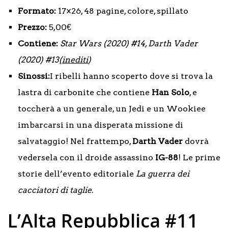
Formato:
17×26, 48 pagine, colore, spillato
Prezzo:
5,00€
Contiene:
Star Wars (2020) #14, Darth Vader
(2020) #13
(inediti
)
Sinossi:
I ribelli hanno scoperto dove si trova la
lastra di carbonite che contiene
Han Solo
, e
toccherà a un generale, un Jedi e un Wookiee
imbarcarsi in una disperata missione di
salvataggio! Nel frattempo,
Darth Vader
dovrà
vedersela con il droide assassino
IG-88
! Le prime
storie dell’evento editoriale
La guerra dei
cacciatori di taglie
.
L’Alta Repubblica #11