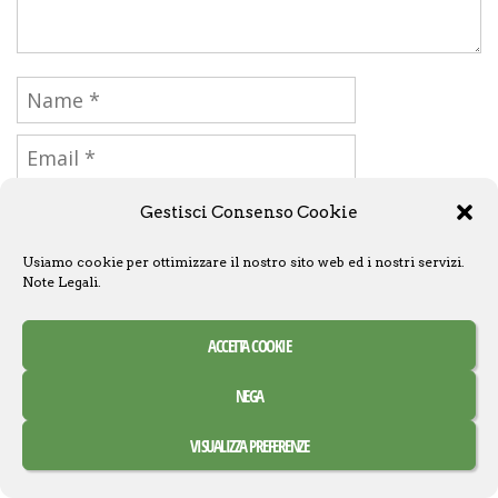
Gestisci Consenso Cookie
Usiamo cookie per ottimizzare il nostro sito web ed i nostri servizi.
Note Legali
.
ACCETTA COOKIE
NEGA
Dove acquistare
VISUALIZZA PREFERENZE
Thrawn – L’Ascendenza