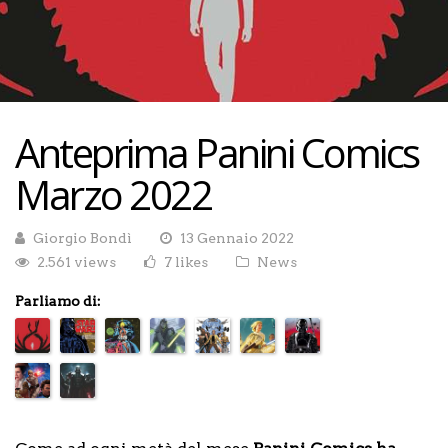
Anteprima Panini Comics
Marzo 2022
Giorgio Bondì
13 Gennaio 2022
2.561 views
7 likes
News
Parliamo di: