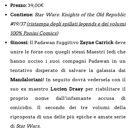
Prezzo:
39,00€
Contiene:
Star Wars: Knights of the Old Republic
#19/37
(ristampa degli spillati legends e dei volumi
100% Panini Comics
)
Sinossi:
Il Padawan fuggitivo
Zayne Carrick
deve
unire le forze con quegli stessi Maestri Jedi che
hanno ucciso i suoi compagni Padawan in un
tentativo disperato di salvare la galassia dai
Mandaloriani
! In seguito dovrà vedersela con il
suo ex maestro
Lucien Draay
per riabilitare il
proprio nome dall’infamante accusa di
omicidio. Il secondo dei tre volumi della
riproposta di una delle più epiche e amate serie
di
Star Wars
.