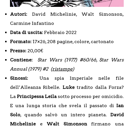
Autori:
David Michelinie, Walt Simonson,
Carmine Infantino
Data di uscita:
Febbraio 2022
Formato:
17×26, 208 pagine, colore, cartonato
Prezzo:
20,00€
Contiene:
Star Wars (1977) #60/66, Star Wars
Annual (1979) #2
(
ristampe
)
Sinossi:
Una spia Imperiale nelle file
dell’Alleanza Ribelle.
Luke
tradito dalla Forza?
La
Principessa Leila
sotto processo per omicidio.
E una lunga storia che svela il passato di
Ian
Solo
, quando salvò un intero pianeta.
David
Michelinie
e
Walt Simonson
firmano una