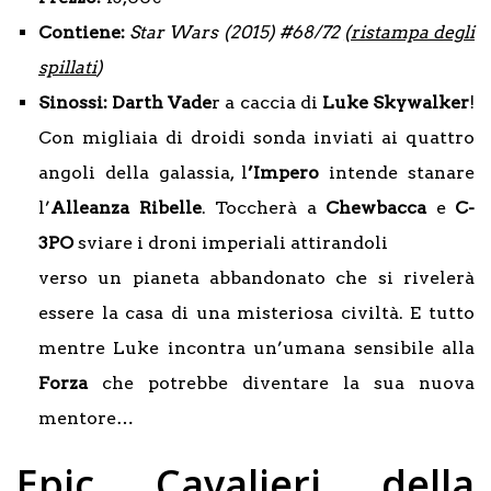
Contiene:
Star Wars (2015) #68/72
(ristampa degli
spillati
)
Sinossi:
Darth Vade
r
a caccia di
Luke Skywalker
!
Con migliaia di droidi sonda inviati ai quattro
angoli della galassia, l
’
Impero
intende stanare
l’
Alleanza Ribelle
. Toccherà a
Chewbacca
e
C-
3PO
sviare i droni imperiali attirandoli
verso un pianeta abbandonato che si rivelerà
essere la casa di una misteriosa civiltà. E tutto
mentre Luke incontra un’umana sensibile alla
Forza
che potrebbe diventare la sua nuova
mentore…
Epic Cavalieri della