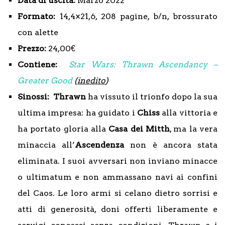
Data di uscita:
Marzo 2022
Formato:
14,4×21,6, 208 pagine, b/n, brossurato
con alette
Prezzo:
24,00€
Contiene:
Star Wars: Thrawn Ascendancy –
Greater Good
(
inedito
)
Sinossi:
Thrawn
ha vissuto il trionfo dopo la sua
ultima impresa: ha guidato i
Chiss
alla vittoria e
ha portato gloria alla
Casa dei Mitth
, ma la vera
minaccia all’
Ascendenza
non è ancora stata
eliminata. I suoi avversari non inviano minacce
o ultimatum e non ammassano navi ai confini
del Caos. Le loro armi si celano dietro sorrisi e
atti di generosità, doni offerti liberamente e