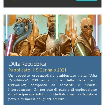
L’Alta Repubblica
Pubblicato il: 5 Gennaio 2021
Un progetto crossmediale ambientato nella "
Alta
Repubblica
", 200 anni prima della Saga degli
Skywalker, composto da romanzi e fumetti
interconnessi. Un periodo di pace e di esplorazione
di rotte iperspaziali in cui i Jedi dovranno affrontare
però la minaccia dei guerrieri Nihil.