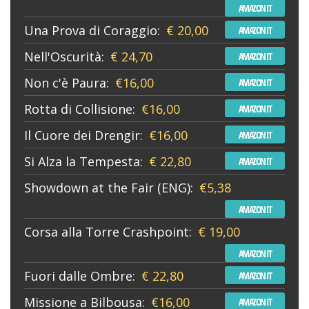
AMAZON IT
Una Prova di Coraggio:
€ 20,00
AMAZON IT
Nell'Oscurità:
€ 24,70
AMAZON IT
Non c'è Paura:
€16,00
AMAZON IT
Rotta di Collisione:
€16,00
AMAZON IT
Il Cuore dei Drengir:
€16,00
AMAZON IT
Si Alza la Tempesta:
€ 22,80
AMAZON IT
Showdown at the Fair (ENG):
€5,38
AMAZON IT
Corsa alla Torre Crashpoint:
€ 19,00
AMAZON IT
Fuori dalle Ombre:
€ 22,80
AMAZON IT
Missione a Bilbousa:
€16,00
AMAZON IT