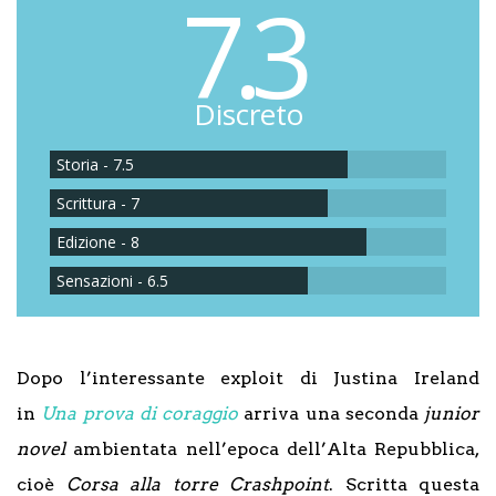
7.3
Discreto
Storia - 7.5
Scrittura - 7
Edizione - 8
Sensazioni - 6.5
Dopo l’interessante exploit di Justina Ireland
in
Una prova di coraggio
arriva una seconda
junior
novel
ambientata nell’epoca dell’Alta Repubblica,
cioè
Corsa alla torre Crashpoint
. Scritta questa