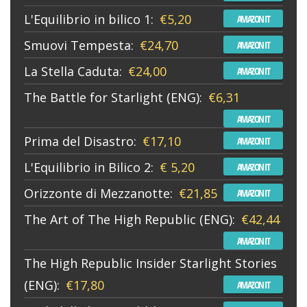
L'Equilibrio in bilico 1:
€5,20
AMAZON IT
Smuovi Tempesta:
€24,70
AMAZON IT
La Stella Caduta:
€24,00
AMAZON IT
The Battle for Starlight (ENG):
€6,31
AMAZON IT
Prima del Disastro:
€17,10
AMAZON IT
L'Equilibrio in Bilico 2:
€ 5,20
AMAZON IT
Orizzonte di Mezzanotte:
€21,85
AMAZON IT
The Art of The High Republic (ENG):
€42,44
AMAZON IT
The High Republic Insider Starlight Stories
(ENG):
€17,80
AMAZON IT