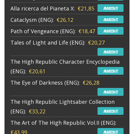
Alla ricerca del Pianeta X:
€21,85
AMAZON IT
Cataclysm (ENG):
€26,12
AMAZON IT
Path of Vengeance (ENG):
€18,47
AMAZON IT
Tales of Light and Life (ENG):
€20,27
AMAZON IT
The High Republic Character Encyclopedia
(ENG):
€20,61
AMAZON IT
The Eye of Darkness (ENG):
€26,28
AMAZON IT
The High Republic Lightsaber Collection
(ENG):
€33,22
AMAZON IT
The Art of The High Republic Vol.II (ENG):
€43,99
AMAZON IT