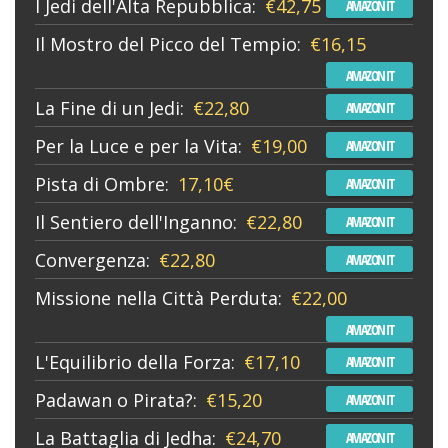
I Jedi dell'Alta Repubblica:
€42,75
AMAZON IT
Il Mostro del Picco del Tempio:
€16,15
AMAZON IT
La Fine di un Jedi:
€22,80
AMAZON IT
Per la Luce e per la Vita:
€19,00
AMAZON IT
Pista di Ombre:
17,10€
AMAZON IT
Il Sentiero dell'Inganno:
€22,80
AMAZON IT
Convergenza:
€22,80
AMAZON IT
Missione nella Città Perduta:
€22,00
AMAZON IT
L'Equilibrio della Forza:
€17,10
AMAZON IT
Padawan o Pirata?:
€15,20
AMAZON IT
La Battaglia di Jedha:
€24,70
AMAZON IT