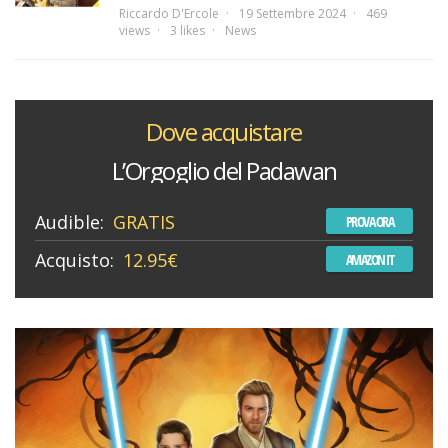
Riccardo D'Ercole
19 Settembre 2024
469
views
3 likes
News
Dove acquistare
L’Orgoglio del Padawan
Audible:
GRATIS
PROVA ORA
Acquisto:
12.95€
AMAZON IT