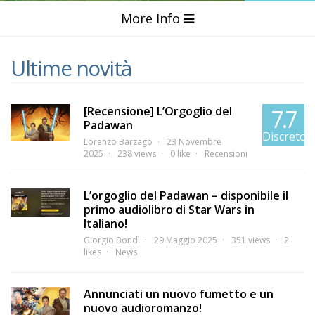
More Info
Ultime novità
[Recensione] L’Orgoglio del
7.7
Padawan
Discreto
Lorenzo Barzago
23 Novembre
2025
238 views
0 like
Recensioni
L’orgoglio del Padawan – disponibile il
primo audiolibro di Star Wars in
Italiano!
Giorgio Bondì
29 Maggio 2025
351 views
2
likes
News
Annunciati un nuovo fumetto e un
nuovo audioromanzo!