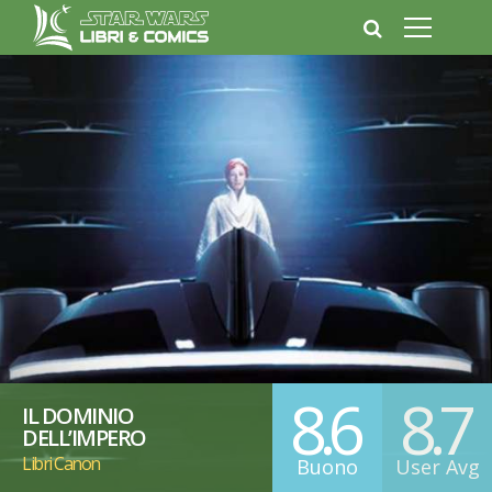
8.6
8.7
IL DOMINIO
DELL’IMPERO
Libri Canon
Buono
User Avg