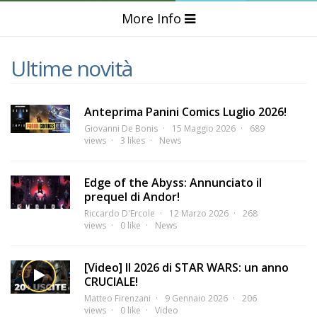
More Info
Ultime novità
Anteprima Panini Comics Luglio 2026!
Giovanni De Bonis
15 Maggio 2026
689
views
3 likes
News
Edge of the Abyss: Annunciato il
prequel di Andor!
Riccardo D'Ercole
12 Marzo 2026
268
views
0 like
News
[Video] Il 2026 di STAR WARS: un anno
CRUCIALE!
Matteo Firenzani
9 Gennaio 2026
206
views
0 like
Video