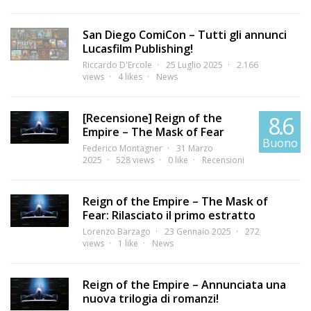
San Diego ComiCon – Tutti gli annunci
Lucasfilm Publishing!
Riccardo D'Ercole
25 Luglio 2025
2.166
views
4 likes
News
[Recensione] Reign of the
8.6
Empire – The Mask of Fear
Buono
Federico Montagner
31 Marzo
2025
528 views
0 like
Recensioni
Reign of the Empire – The Mask of
Fear: Rilasciato il primo estratto
Lorenzo Barzago
23 Gennaio 2025
272
views
1 like
News
Reign of the Empire – Annunciata una
nuova trilogia di romanzi!