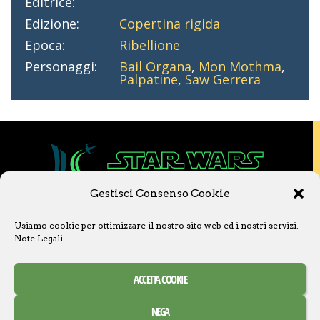
Editrice:
Edizione:
Copertina rigida
Epoca:
Ribellione
Personaggi:
Bail Organa
,
Mon Mothma
,
Palpatine
,
Saw Gerrera
Gestisci Consenso Cookie
Copyright © 2020 Star Wars Libri & Comics.
Usiamo cookie per ottimizzare il nostro sito web ed i nostri servizi.
Questo sito non è collegato a Lucasfilm LTD o
Note Legali
.
a The Walt Disney Company o ad altre
licenziatarie.
Ogni nome, titolo, immagine o qualsiasi altra
ACCETTA COOKIE
forma, appartiene ai propri detentori.
Contatti
Note Legali
NEGA