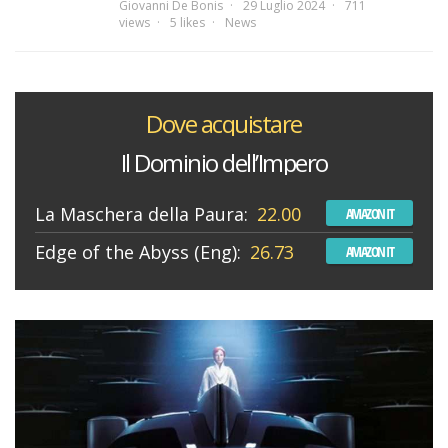
Giovanni De Bonis
29 Luglio 2024
711
views
5 likes
News
Dove acquistare
Il Dominio dell’Impero
La Maschera della Paura:
22.00
AMAZON IT
Edge of the Abyss (Eng):
26.73
AMAZON IT