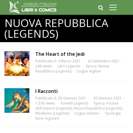
NUOVA REPUBBLICA
(LEGENDS)
The Heart of the Jedi
Pubblicato il: 4 Marzo 2021
26 Settembre 2021
248 views
Libri Legends
Epoca:
Nuova
Repubblica (Legends)
Lingua:
Inglese
I Racconti
Pubblicato il: 28 Gennaio 2021
30 Gennaio 2021
1.538 views
Fumetti Legends
Epoca:
Ascesa
dell'Impero (Legends)
,
Nuova Repubblica (Legends)
,
Ribellione (Legends)
Lingua:
Italiano
Tipologia:
Serie regolare