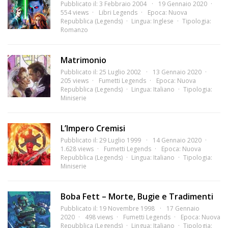
Pubblicato il: 3 Febbraio 2004
19 Gennaio 2020
554 views
Libri Legends
Epoca:
Nuova
Repubblica (Legends)
Lingua:
Inglese
Tipologia:
Romanzo
Matrimonio
Pubblicato il: 25 Luglio 2002
13 Gennaio 2020
205 views
Fumetti Legends
Epoca:
Nuova
Repubblica (Legends)
Lingua:
Italiano
Tipologia:
Miniserie
L’Impero Cremisi
Pubblicato il: 29 Luglio 1999
14 Gennaio 2020
1.628 views
Fumetti Legends
Epoca:
Nuova
Repubblica (Legends)
Lingua:
Italiano
Tipologia:
Miniserie
Boba Fett – Morte, Bugie e Tradimenti
Pubblicato il: 19 Novembre 1998
17 Gennaio
2020
498 views
Fumetti Legends
Epoca:
Nuova
Repubblica (Legends)
Lingua:
Italiano
Tipologia: