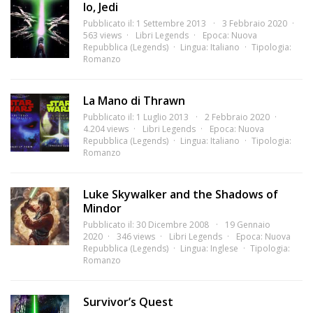
Io, Jedi
Pubblicato il: 1 Settembre 2013
3 Febbraio 2020
563 views
Libri Legends
Epoca:
Nuova
Repubblica (Legends)
Lingua:
Italiano
Tipologia:
Romanzo
La Mano di Thrawn
Pubblicato il: 1 Luglio 2013
2 Febbraio 2020
4.204 views
Libri Legends
Epoca:
Nuova
Repubblica (Legends)
Lingua:
Italiano
Tipologia:
Romanzo
Luke Skywalker and the Shadows of
Mindor
Pubblicato il: 30 Dicembre 2008
19 Gennaio
2020
346 views
Libri Legends
Epoca:
Nuova
Repubblica (Legends)
Lingua:
Inglese
Tipologia:
Romanzo
Survivor’s Quest