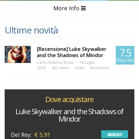
More Info
Ultime novità
[Recensione] Luke Skywalker
7.5
and the Shadows of Mindor
Discreto
Carlo Federico Rossi
18 Luglio
2018
907 views
0 like
Recensioni
Dove acquistare
Luke Skywalker and the Shadows of
Mindor
Del Rey:
€ 5,91
AMAZON IT