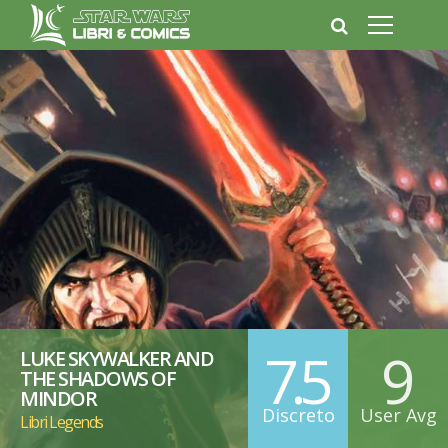
7.5
9
LUKE SKYWALKER AND
THE SHADOWS OF
MINDOR
Discreto
User Avg
Libri Legends