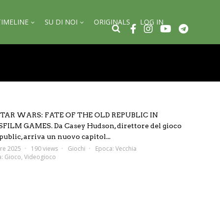
TIMELINE
SU DI NOI
ORIGINALS
LOG IN
AR WARS: FATE OF THE OLD REPUBLIC IN
M GAMES. Da Casey Hudson, direttore del gioco
ublic, arriva un nuovo capitol...
re 2025
190 views
Giochi
Epoca:
Vecchia
a:
Gioco
,
Videogioco