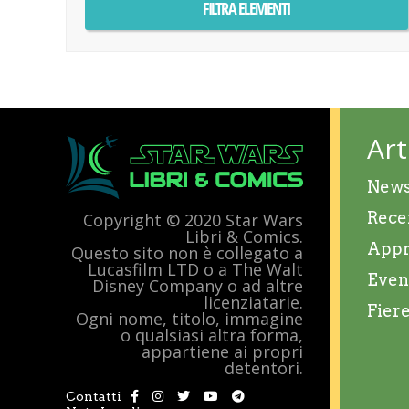
Art
New
Rece
Copyright © 2020 Star Wars
Libri & Comics.
Appr
Questo sito non è collegato a
Lucasfilm LTD o a The Walt
Even
Disney Company o ad altre
licenziatarie.
Fier
Ogni nome, titolo, immagine
o qualsiasi altra forma,
appartiene ai propri
detentori.
Contatti