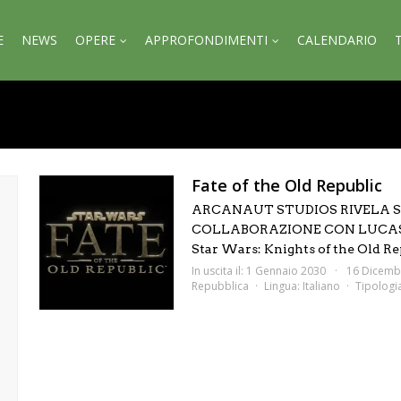
E
NEWS
OPERE
APPROFONDIMENTI
CALENDARIO
Fate of the Old Republic
ARCANAUT STUDIOS RIVELA ST
COLLABORAZIONE CON LUCASFIL
Star Wars: Knights of the Old Rep
In uscita il: 1 Gennaio 2030
16 Dicemb
Repubblica
Lingua:
Italiano
Tipologi