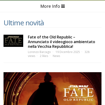
More Info
Ultime novità
Fate of the Old Republic –
Annunciato il videogioco ambientato
nella Vecchia Repubblica!
Lorenzo Barzago
19 Dicembre 2025
328
views
2 likes
News