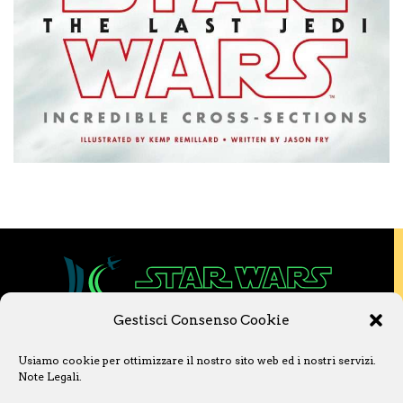
Gestisci Consenso Cookie
Copyright © 2020 Star Wars Libri & Comics.
Usiamo cookie per ottimizzare il nostro sito web ed i nostri servizi.
Questo sito non è collegato a Lucasfilm LTD o
Note Legali
.
a The Walt Disney Company o ad altre
licenziatarie.