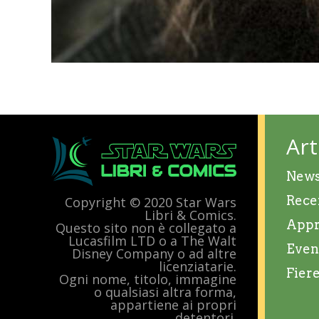
Art
New
Rece
Copyright © 2020 Star Wars
Libri & Comics.
Appr
Questo sito non è collegato a
Lucasfilm LTD o a The Walt
Even
Disney Company o ad altre
licenziatarie.
Fier
Ogni nome, titolo, immagine
o qualsiasi altra forma,
appartiene ai propri
detentori.