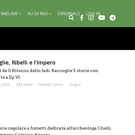
TIMELINE
SU DI NOI
ORIGINALS
LOG IN
lie, Ribelli e l’Impero
de Il Ritorno dello Jedi. Raccoglie 5 storie con
te a Ep VI.
o 2023
433 views
Fumetti Canon
Lingua:
rie regolare a fumetti dedicata all'archeologa Chelli
Impero Colpisce Ancora.