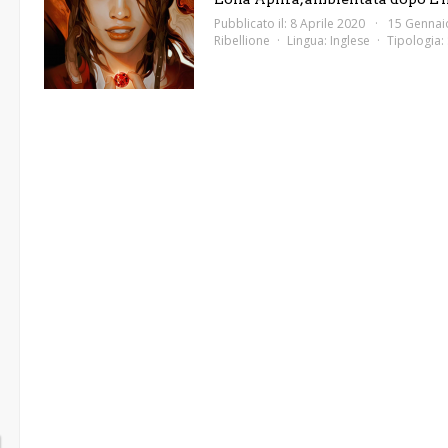
Pubblicato il: 8 Aprile 2020
15 Gennai
Ribellione
Lingua:
Inglese
Tipologia: