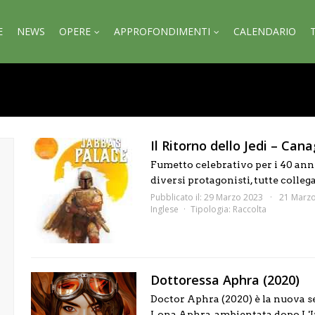
E
NEWS
OPERE
APPROFONDIMENTI
CALENDARIO
Il Ritorno dello Jedi – Canag
Fumetto celebrativo per i 40 anni 
diversi protagonisti, tutte collega
Pubblicato il: 29 Marzo 2023
21 Marz
Inglese
Tipologia:
Raccolta
Dottoressa Aphra (2020)
Doctor Aphra (2020) è la nuova se
Lona Aphra, ambientata dopo L'