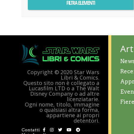
Art
New
Rece
Copyright © 2020 Star Wars
Libri & Comics.
Appr
Questo sito non è collegato a
Lucasfilm LTD o a The Walt
Even
Disney Company o ad altre
licenziatarie.
Fier
Ogni nome, titolo, immagine
o qualsiasi altra forma,
appartiene ai propri
detentori.
Contatti