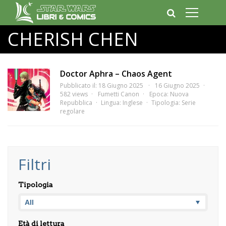
CHERISH CHEN
Doctor Aphra – Chaos Agent
Pubblicato il: 18 Giugno 2025
16 Giugno 2025
582 views
Fumetti Canon
Epoca:
Nuova
Repubblica
Lingua:
Inglese
Tipologia:
Serie
regolare
Filtri
Tipologia
Età di lettura