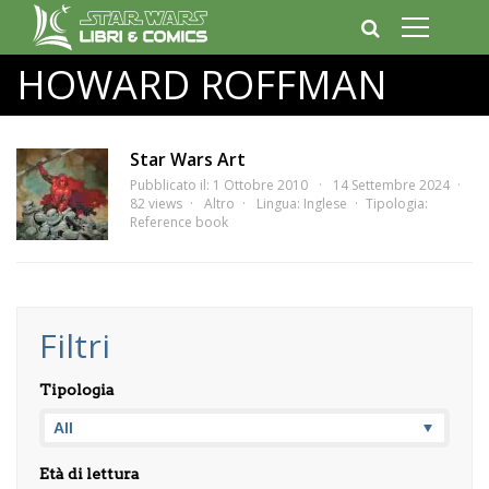
HOWARD ROFFMAN
Star Wars Art
Pubblicato il: 1 Ottobre 2010
14 Settembre 2024
82 views
Altro
Lingua:
Inglese
Tipologia:
Reference book
Filtri
Tipologia
Età di lettura