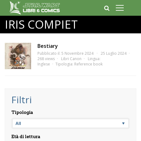
IRIS COMPIET
Bestiary
Pubblicato il: 5 Novembre 2024
25 Luglio 2024
268 views
Libri Canon
Lingua:
Inglese
Tipologia:
Reference book
Filtri
Tipologia
Età di lettura