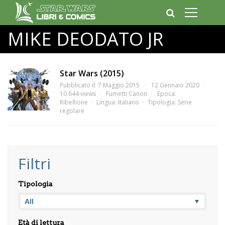
MIKE DEODATO JR
Star Wars (2015)
Pubblicato il: 7 Maggio 2015
12 Gennaio 2020
10.644 views
Fumetti Canon
Epoca:
Ribellione
Lingua:
Italiano
Tipologia:
Serie
regolare
Filtri
Tipologia
Età di lettura