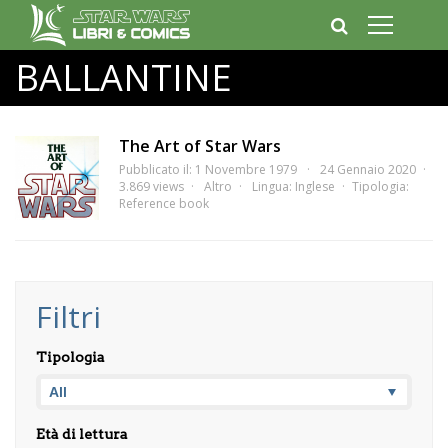
BALLANTINE
The Art of Star Wars
Pubblicato il: 1 Novembre 1979
24 Gennaio 2020
3.869 views
Altro
Lingua:
Inglese
Tipologia:
Reference book
Filtri
Tipologia
Età di lettura