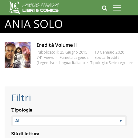
ANIA SOLO
Eredità Volume II
Pubblicato il: 25 Giugno 2015
13 Gennaio 2020
741 views
Fumetti Legends
Epoca:
Eredità
(Legends)
Lingua:
Italiano
Tipologia:
Serie regolare
Filtri
Tipologia
Età di lettura