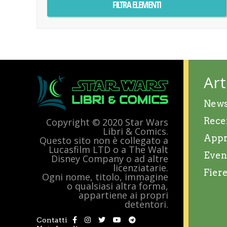
Art
New
Rece
Copyright © 2020 Star Wars
Libri & Comics.
Appr
Questo sito non è collegato a
Lucasfilm LTD o a The Walt
Even
Disney Company o ad altre
licenziatarie.
Fier
Ogni nome, titolo, immagine
o qualsiasi altra forma,
appartiene ai propri
detentori.
Contatti