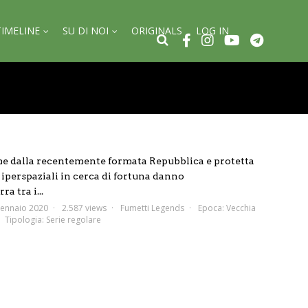
TIMELINE
SU DI NOI
ORIGINALS
LOG IN
me dalla recentemente formata Repubblica e protetta
i iperspaziali in cerca di fortuna danno
a tra i...
ennaio 2020
2.587 views
Fumetti Legends
Epoca:
Vecchia
Tipologia:
Serie regolare