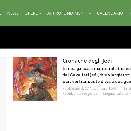
E
NEWS
OPERE
APPROFONDIMENTI
CALENDARIO
Cronache degli Jedi
In una galassia mantenuta insie
dai Cavalieri Jedi, due viaggiator
inavvertitamente il via a una guerr
Pubblicato il: 27 Novembre 1997
13 G
Repubblica (Legends)
Lingua:
Italiano