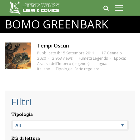
BOMO GREENBARK
Tempi Oscuri
Pubblicato il: 15 Settembre 2011
17 Gennaio
2020
2.963 views
Fumetti Legends
Epoca:
Ascesa dell'Impero (Legends)
Lingua:
Italiano
Tipologia:
Serie regolare
Filtri
Tipologia
Età di lettura