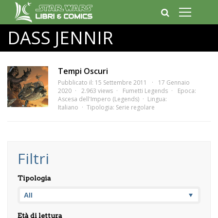
DASS JENNIR
Tempi Oscuri
Pubblicato il: 15 Settembre 2011
17 Gennaio
2020
2.963 views
Fumetti Legends
Epoca:
Ascesa dell'Impero (Legends)
Lingua:
Italiano
Tipologia:
Serie regolare
Filtri
Tipologia
Età di lettura