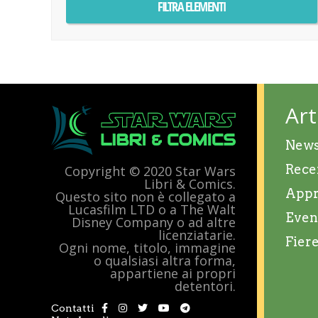
Art
New
Rece
Copyright © 2020 Star Wars
Libri & Comics.
Appr
Questo sito non è collegato a
Lucasfilm LTD o a The Walt
Even
Disney Company o ad altre
licenziatarie.
Fier
Ogni nome, titolo, immagine
o qualsiasi altra forma,
appartiene ai propri
detentori.
Contatti