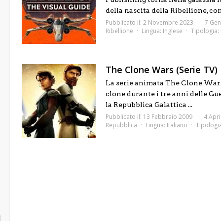
della nascita della Ribellione, con
Pubblicato il: 2 Novembre 2023
7 Gen
Ribellione
Lingua:
Inglese
Tipologia:
The Clone Wars (Serie TV)
La serie animata The Clone Wars s
clone durante i tre anni delle Gue
la Repubblica Galattica ...
Pubblicato il: 13 Febbraio 2009
4 Apri
Repubblica
Lingua:
Italiano
Tipologi