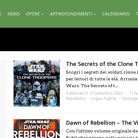
E
NEWS
OPERE
APPROFONDIMENTI
CALENDARIO
The Secrets of the Clone 
Scopri i segreti dei soldati clon
per lettori di tutte le età. Arruol
Wars: The Secrets of t...
Pubblicato il: 10 Settembre 2024
11 A
Repubblica
Lingua:
Inglese
Tipologi
Dawn of Rebellion – The V
Con l'ultimo volume originale ded
Publisihing torna nella galassia