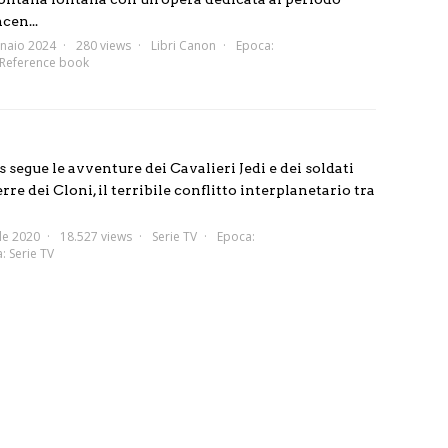
cen...
naio 2024
280 views
Libri Canon
Epoca:
Reference book
egue le avventure dei Cavalieri Jedi e dei soldati
rre dei Cloni, il terribile conflitto interplanetario tra
le 2020
18.527 views
Serie TV
Epoca:
a:
Serie TV