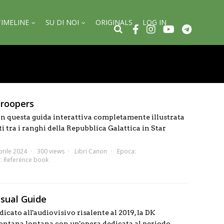
TIMELINE
SU DI NOI
ORIGINALS
LOG IN
Troopers
e in questa guida interattiva completamente illustrata
ati tra i ranghi della Repubblica Galattica in Star
prile 2024
300 views
Libri Canon
Epoca:
a:
Reference book
isual Guide
icato all'audiovisivo risalente al 2019, la DK
 lontana lontana con un'opera dedicata al periodo