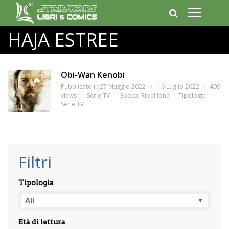
HAJA ESTREE
Obi-Wan Kenobi
Pubblicato il: 27 Maggio 2022
16 Luglio 2022
409
views
Serie TV
Epoca:
Ribellione
Tipologia:
Serie TV
Filtri
Tipologia
Età di lettura