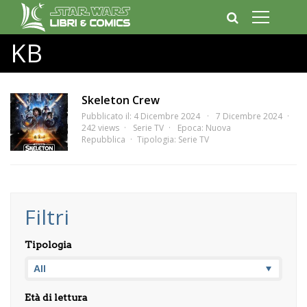
KB
Skeleton Crew
Pubblicato il: 4 Dicembre 2024
7 Dicembre 2024
242 views
Serie TV
Epoca:
Nuova
Repubblica
Tipologia:
Serie TV
Filtri
Tipologia
Età di lettura