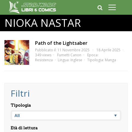
NIOKA NASTAR
Path of the Lightsaber
Pubblicato il: 11 Novembre 2025
18 Aprile 2025
349 views
Fumetti Canon
Epoca:
Resistenza
Lingua:
Inglese
Tipologia:
Manga
Filtri
Tipologia
Età di lettura