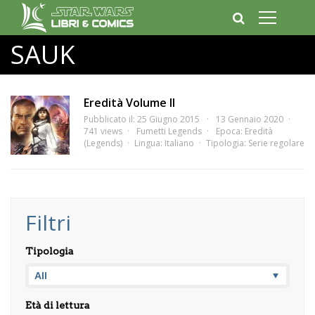
SAUK
Eredità Volume II
Pubblicato il: 25 Giugno 2015
13 Gennaio 2020
741 views
Fumetti Legends
Epoca:
Eredità
(Legends)
Lingua:
Italiano
Tipologia:
Serie regolare
Filtri
Tipologia
Età di lettura