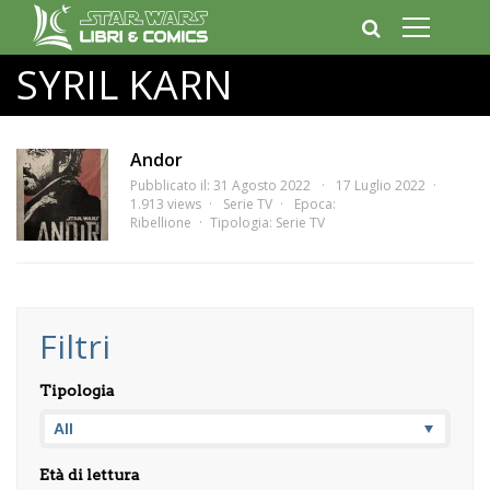
SYRIL KARN
Andor
Pubblicato il: 31 Agosto 2022
17 Luglio 2022
1.913 views
Serie TV
Epoca:
Ribellione
Tipologia:
Serie TV
Filtri
Tipologia
Età di lettura