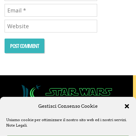
Gestisci Consenso Cookie
Copyright © 2020 Star Wars Libri & Comics.
Usiamo cookie per ottimizzare il nostro sito web ed i nostri servizi.
Questo sito non è collegato a Lucasfilm LTD o
Note Legali
.
a The Walt Disney Company o ad altre
licenziatarie.