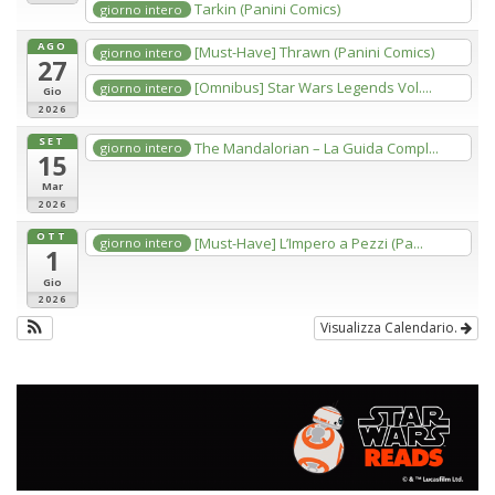
Tarkin (Panini Comics)
giorno intero
AGO
[Must-Have] Thrawn (Panini Comics)
giorno intero
27
[Omnibus] Star Wars Legends Vol....
giorno intero
Gio
2026
SET
The Mandalorian – La Guida Compl...
giorno intero
15
Mar
2026
OTT
[Must-Have] L’Impero a Pezzi (Pa...
giorno intero
1
Gio
2026
Visualizza Calendario.