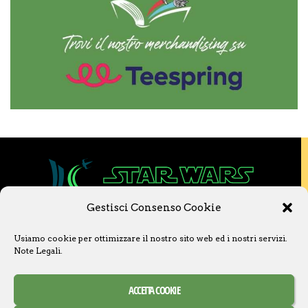
Gestisci Consenso Cookie
Copyright © 2020 Star Wars Libri & Comics.
Usiamo cookie per ottimizzare il nostro sito web ed i nostri servizi.
Questo sito non è collegato a Lucasfilm LTD o
Note Legali
.
a The Walt Disney Company o ad altre
licenziatarie.
Ogni nome, titolo, immagine o qualsiasi altra
ACCETTA COOKIE
forma, appartiene ai propri detentori.