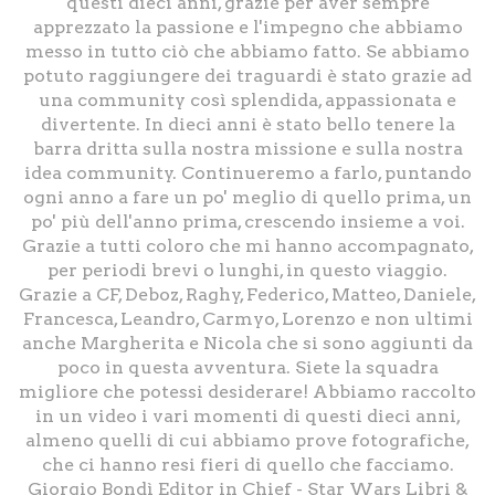
questi dieci anni, grazie per aver sempre
apprezzato la passione e l'impegno che abbiamo
messo in tutto ciò che abbiamo fatto. Se abbiamo
potuto raggiungere dei traguardi è stato grazie ad
una community così splendida, appassionata e
divertente. In dieci anni è stato bello tenere la
barra dritta sulla nostra missione e sulla nostra
idea community. Continueremo a farlo, puntando
ogni anno a fare un po' meglio di quello prima, un
po' più dell'anno prima, crescendo insieme a voi.
Grazie a tutti coloro che mi hanno accompagnato,
per periodi brevi o lunghi, in questo viaggio.
Grazie a CF, Deboz, Raghy, Federico, Matteo, Daniele,
Francesca, Leandro, Carmyo, Lorenzo e non ultimi
anche Margherita e Nicola che si sono aggiunti da
poco in questa avventura. Siete la squadra
migliore che potessi desiderare! Abbiamo raccolto
in un video i vari momenti di questi dieci anni,
almeno quelli di cui abbiamo prove fotografiche,
che ci hanno resi fieri di quello che facciamo.
Giorgio Bondì Editor in Chief - Star Wars Libri &