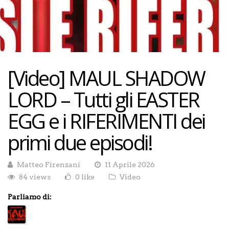
[Video] MAUL SHADOW
LORD – Tutti gli EASTER
EGG e i RIFERIMENTI dei
primi due episodi!
Matteo Firenzani
11 Aprile 2026
84 views
0 like
Video
Parliamo di: