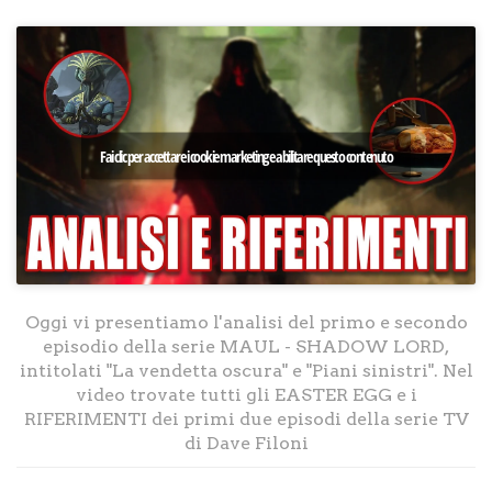
Fai clic per accettare i cookie marketing e abilitare questo contenuto
Oggi vi presentiamo l'analisi del primo e secondo
episodio della serie MAUL - SHADOW LORD,
intitolati "La vendetta oscura" e "Piani sinistri". Nel
video trovate tutti gli EASTER EGG e i
RIFERIMENTI dei primi due episodi della serie TV
di Dave Filoni