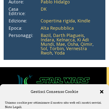
Autore:
Pablo Hidalgo
Casa
DK
Editrice:
Edizione:
Copertina rigida
,
Kindle
Epoca:
Alta Repubblica
Personaggi:
Bazil
,
Darth Plagueis
,
Indara
,
Kelnacca
,
Ki Adi
Mundi
,
Mae
,
Osha
,
Qimir
,
Sol
,
Torbin
,
Vernestra
Rwoh
,
Yoda
Gestisci Consenso Cookie
Copyright © 2020 Star Wars Libri & Comics.
Usiamo cookie per ottimizzare il nostro sito web ed i nostri servizi.
Questo sito non è collegato a Lucasfilm LTD o
Note Legali
.
a The Walt Disney Company o ad altre