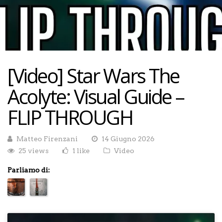
[Video] Star Wars The
Acolyte: Visual Guide –
FLIP THROUGH
Matteo Firenzani
14 Giugno 2026
25 views
1 like
Video
Parliamo di: