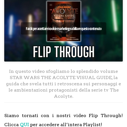
Fai clic per accettare i cookie marketing e abilitare questo contenuto
In questo video sfogliamo lo splendido volume
STAR WARS THE ACOLYTE VISUAL GUIDE, la
guida che svela tutti i retroscena sui personaggi e
le ambientazioni protagonisti della serie tv The
Acolyte.
Siamo tornati con i nostri video Flip Through!
Clicca
QUI
per accedere all’intera Playlist!