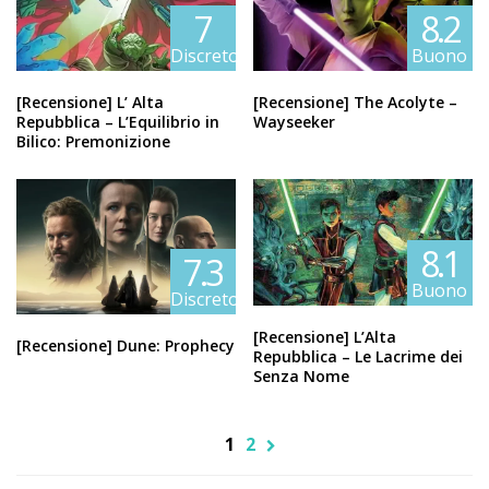
7
8.2
Discreto
Buono
[Recensione] L’ Alta
[Recensione] The Acolyte –
Repubblica – L’Equilibrio in
Wayseeker
Bilico: Premonizione
8.1
7.3
Buono
Discreto
[Recensione] L’Alta
[Recensione] Dune: Prophecy
Repubblica – Le Lacrime dei
Senza Nome
1
2