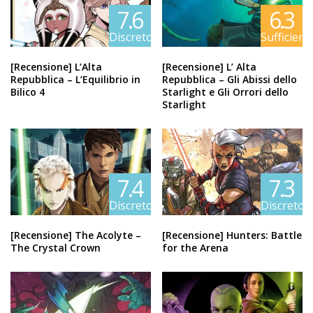
7.6
6.3
Discreto
Sufficient
[Recensione] L’Alta
[Recensione] L’ Alta
Repubblica – L’Equilibrio in
Repubblica – Gli Abissi dello
Bilico 4
Starlight e Gli Orrori dello
Starlight
7.4
7.3
Discreto
Discreto
[Recensione] The Acolyte –
[Recensione] Hunters: Battle
The Crystal Crown
for the Arena