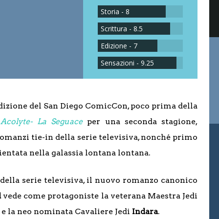
Storia - 8
Scrittura - 8.5
Edizione - 7
Sensazioni - 9.25
edizione del San Diego ComicCon, poco prima della
Acolyte- La Seguace
per una seconda stagione,
omanzi tie-in della serie televisiva, nonché primo
entata nella galassia lontana lontana.
della serie televisiva, il nuovo romanzo canonico
d
vede come protagoniste la veterana Maestra Jedi
e la neo nominata Cavaliere Jedi
Indara
.