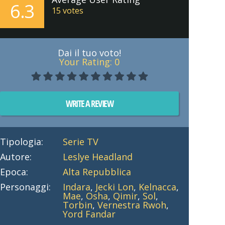
6.3
15
votes
Dai il tuo voto!
Your Rating:
0
WRITE A REVIEW
Tipologia:
Serie TV
Autore:
Leslye Headland
Epoca:
Alta Repubblica
Personaggi:
Indara
,
Jecki Lon
,
Kelnacca
,
Mae
,
Osha
,
Qimir
,
Sol
,
Torbin
,
Vernestra Rwoh
,
Yord Fandar