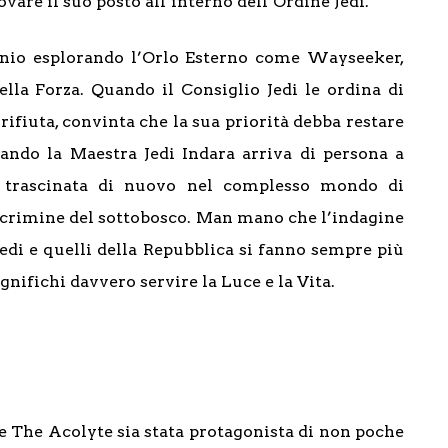
are il suo posto all’interno dell’Ordine Jedi.
nnio esplorando l’Orlo Esterno come Wayseeker,
ella Forza. Quando il Consiglio Jedi le ordina di
ifiuta, convinta che la sua priorità debba restare
uando la Maestra Jedi Indara arriva di persona a
va trascinata di nuovo nel complesso mondo di
 e crimine del sottobosco. Man mano che l’indagine
 Jedi e quelli della Repubblica si fanno sempre più
nifichi davvero servire la Luce e la Vita.
e The Acolyte sia stata protagonista di non poche