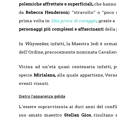
polemiche affrettate e superficiali,
che hanno 
da
Rebecca Henderson
) “stravolto” o “poco 
prima volta in
Una prova di coraggio
, grazie 
personaggi più complessi e affascinanti
della 
In
Wayseeker,
infatti, la Maestra Jedi è ormai
dell’Ordine, precocemente nominata Cavaliere Je
Vicina ad un’età quasi centenaria infatti, p
specie
Mirialana,
alla quale appartiene, Vern
eventi vissuti.
Dietro l’apparenza gelida
L’essere sopravvissuta ai duri anni del confl
suo amato maestro
Stellan Gios
, risultano