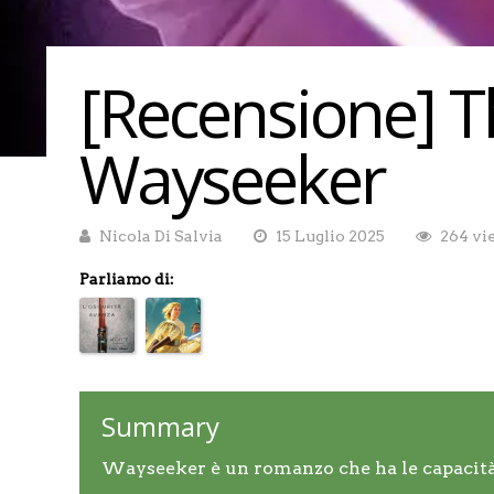
[Recensione] T
Wayseeker
Nicola Di Salvia
15 Luglio 2025
264 vi
Parliamo di:
Summary
Wayseeker è un romanzo che ha le capacità d