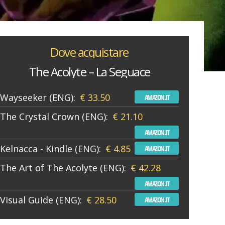
Dove acquistare
The Acolyte – La Seguace
Wayseeker (ENG):
€ 33.50
AMAZON.IT
The Crystal Crown (ENG):
€ 21.10
AMAZON.IT
Kelnacca - Kindle (ENG):
€ 4.85
AMAZON.IT
The Art of The Acolyte (ENG):
€ 42.28
AMAZON.IT
Visual Guide (ENG):
€ 28.50
AMAZON.IT