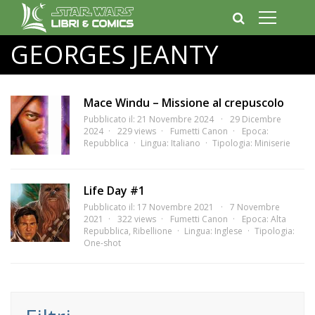
GEORGES JEANTY
Mace Windu – Missione al crepuscolo
Pubblicato il: 21 Novembre 2024
29 Dicembre
2024
229 views
Fumetti Canon
Epoca:
Repubblica
Lingua:
Italiano
Tipologia:
Miniserie
Life Day #1
Pubblicato il: 17 Novembre 2021
7 Novembre
2021
322 views
Fumetti Canon
Epoca:
Alta
Repubblica
,
Ribellione
Lingua:
Inglese
Tipologia:
One-shot