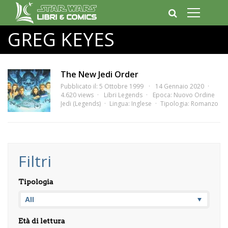
GREG KEYES
The New Jedi Order
Pubblicato il: 5 Ottobre 1999
14 Gennaio 2020
4.620 views
Libri Legends
Epoca:
Nuovo Ordine
Jedi (Legends)
Lingua:
Inglese
Tipologia:
Romanzo
Filtri
Tipologia
Età di lettura